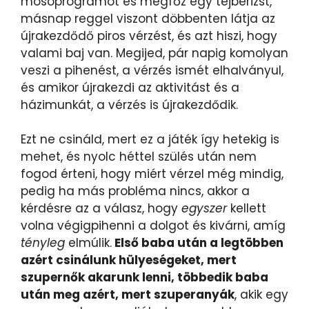
mosóprogramot és megfőz egy tejberizst,
másnap reggel viszont döbbenten látja az
újrakezdődő piros vérzést, és azt hiszi, hogy
valami baj van. Megijed, pár napig komolyan
veszi a pihenést, a vérzés ismét elhalványul,
és amikor újrakezdi az aktivitást és a
házimunkát, a vérzés is újrakezdődik.
Ezt ne csináld, mert ez a játék így hetekig is
mehet, és nyolc héttel szülés után nem
fogod érteni, hogy miért vérzel még mindig,
pedig ha más probléma nincs, akkor a
kérdésre az a válasz, hogy
egyszer
kellett
volna végigpihenni a dolgot és kivárni, amíg
tényleg
elmúlik.
Első baba után a legtöbben
azért csinálunk hülyeségeket, mert
szupernők akarunk lenni, többedik baba
után meg azért, mert szuperanyák
, akik egy