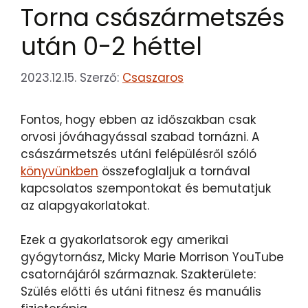
Torna császármetszés
után 0-2 héttel
2023.12.15.
Szerző:
Csaszaros
Fontos, hogy ebben az időszakban csak
orvosi jóváhagyással szabad tornázni. A
császármetszés utáni felépülésről szóló
könyvünkben
összefoglaljuk a tornával
kapcsolatos szempontokat és bemutatjuk
az alapgyakorlatokat.
Ezek a gyakorlatsorok egy amerikai
gyógytornász, Micky Marie Morrison YouTube
csatornájáról származnak. Szakterülete:
Szülés előtti és utáni fitnesz és manuális