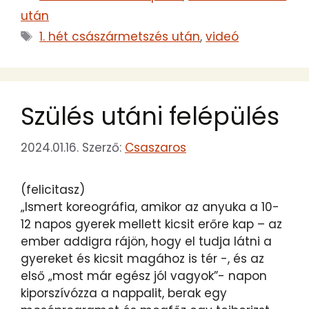
után
Címkék
1. hét császármetszés után
,
videó
Szülés utáni felépülés
2024.01.16.
Szerző:
Csaszaros
(felicitasz)
„Ismert koreográfia, amikor az anyuka a 10-
12 napos gyerek mellett kicsit erőre kap – az
ember addigra rájön, hogy el tudja látni a
gyereket és kicsit magához is tér -, és az
első „most már egész jól vagyok”- napon
kiporszívózza a nappalit, berak egy