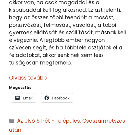
akkor van, ha csak magaddal és a
kisbabáddal kell foglalkoznod. Ez azt jelenti,
hogy az összes többi teendőt: a mosást,
porszívózást, felmosást, vasalást, a többi
gyermek ellátását és szállítását, másnak kell
elvégeznie. A legtöbb ember nagyon
szívesen segít, és ha többfelé osztjátok el a
feladatokat, akkor senkinek sem lesz
túlságosan megterhelő.
Olvass tovább
Megosztás:
Email
Facebook
Kategória
Az első 6 hét - felépülés
,
Császármetszés
után