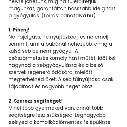
helyre jöhetünk, míg ha túlerőltetjük
magunkat, garantáltan hosszabb ideig tart
a gyógyulás. (forrás: babafalva.hu)
1. Pihenj!
Ne hajolgass, ne nyújtózkodj, és ne emelj
semmit, ami a babánál nehezebb, amíg a
külső seb be nem gyógyul. A
császármetszés komoly hasi műtét, időt kell
hagynod a sebgyógyulásra és a belső
szervek regenerálódására, mielőtt
megterhelnéd őket. A seb túlnyújtása csak
fájdalmat és nagyobb heget okoz.
2. Szerezz segítséget!
Minél több gyermeked van, annál több
segítségre lesz szükséged. Legnagyobb
esélyed a komplikációmentes felépülésre