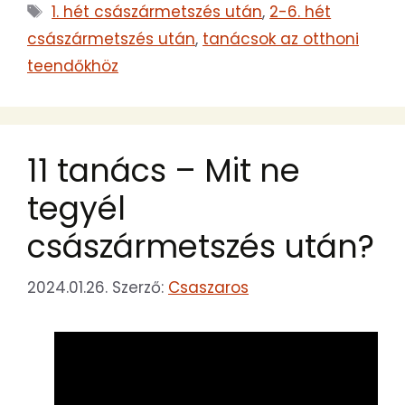
Címkék
1. hét császármetszés után
,
2-6. hét
császármetszés után
,
tanácsok az otthoni
teendőkhöz
11 tanács – Mit ne
tegyél
császármetszés után?
2024.01.26.
Szerző:
Csaszaros