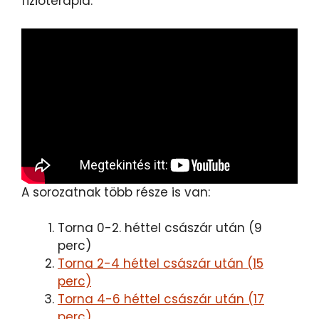
fizioterápia.
A sorozatnak több része is van:
Torna 0-2. héttel császár után (9
perc)
Torna 2-4 héttel császár után (15
perc)
Torna 4-6 héttel császár után (17
perc)