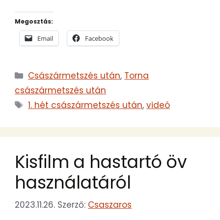
Megosztás:
Email
Facebook
Kategória
Császármetszés után
,
Torna
császármetszés után
Címkék
1. hét császármetszés után
,
videó
Kisfilm a hastartó öv
használatáról
2023.11.26.
Szerző:
Csaszaros