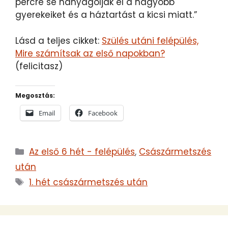
percre se hanyagolják el a nagyobb
gyerekeiket és a háztartást a kicsi miatt.”
Lásd a teljes cikket:
Szülés utáni felépülés,
Mire számítsak az első napokban?
(felicitasz)
Megosztás:
Email
Facebook
Kategória
Az első 6 hét - felépülés
,
Császármetszés
után
Címkék
1. hét császármetszés után