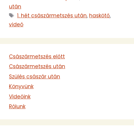
után
Címkék
1. hét császármetszés után
,
haskötő
,
videó
Császármetszés előtt
Császármetszés után
Szülés császár után
Könyvünk
Videóink
Rólunk