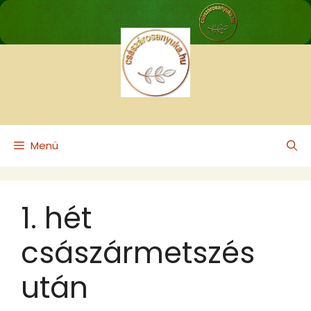
Kilépés
a
tartalomba
Menü
1. hét
császármetszés
után