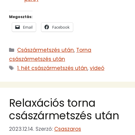
Megosztás:
Email
Facebook
Kategória
Császármetszés után
,
Torna
császármetszés után
Címkék
1. hét császármetszés után
,
videó
Relaxációs torna
császármetszés után
2023.12.14.
Szerző:
Csaszaros