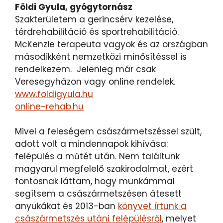
Földi Gyula, gyógytornász
Szakterületem a gerincsérv kezelése,
térdrehabilitáció és sportrehabilitáció.
McKenzie terapeuta vagyok és az országban
másodikként nemzetközi minősítéssel is
rendelkezem. Jelenleg már csak
Veresegyházon vagy online rendelek.
www.foldigyula.hu
online-rehab.hu
Mivel a feleségem császármetszéssel szült,
adott volt a mindennapok kihívása:
felépülés a műtét után. Nem találtunk
magyarul megfelelő szakirodalmat, ezért
fontosnak láttam, hogy munkámmal
segítsem a császármetszésen átesett
anyukákat és 2013-ban
könyvet írtunk a
császármetszés utáni felépülésről
, melyet