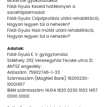
McKenzie gyakorlatokkal
Földi Gyula: Kezeld hatékonyan a
sarokfájdalmadat
Földi Gyula: Csípőprotézis utáni rehabilitáció,
Hogyan legyen túl a nehezén?
Földi Gyula: Hasi műtét utáni rehabilitáció,
Hogyan legyen túl a nehezén?
Adatok:
Földi Gyula E. V. gyógytornász
Székhely: 2112 Veresegyház Fecske utca 21.
ANTSZ engedély:
Adószám: 75902746-1-33
Számlaszám (MagNet Bank): 16200230-
10021457
IBAN számlaszám: HU04 1620 0230 1002 1457
0000 0000