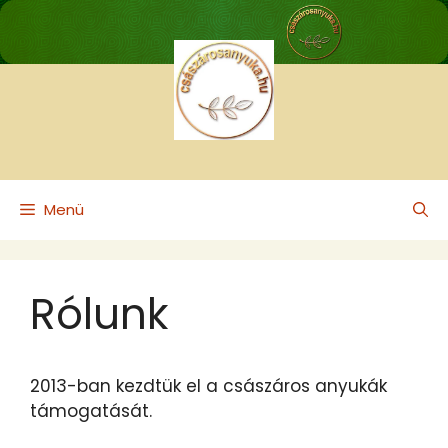
Kilépés
a
tartalomba
Menü
Rólunk
2013-ban kezdtük el a császáros anyukák
támogatását.