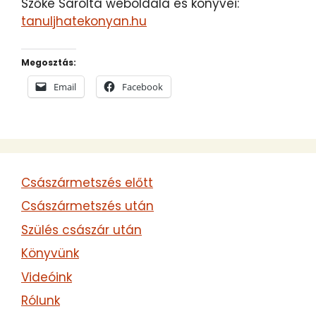
Szőke Sarolta weboldala és könyvei:
tanuljhatekonyan.hu
Megosztás:
Email
Facebook
Császármetszés előtt
Császármetszés után
Szülés császár után
Könyvünk
Videóink
Rólunk