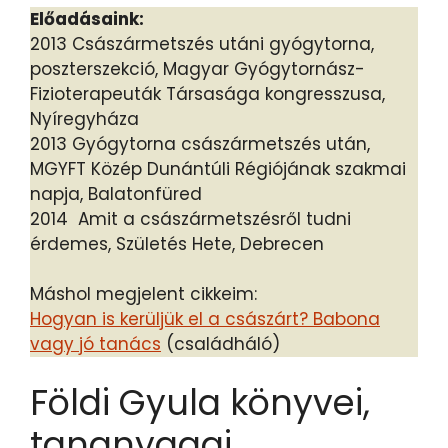
Előadásaink:
2013 Császármetszés utáni gyógytorna,
poszterszekció, Magyar Gyógytornász-
Fizioterapeuták Társasága kongresszusa,
Nyíregyháza
2013 Gyógytorna császármetszés után,
MGYFT Közép Dunántúli Régiójának szakmai
napja, Balatonfüred
2014 Amit a császármetszésről tudni
érdemes, Születés Hete, Debrecen
Máshol megjelent cikkeim:
Hogyan is kerüljük el a császárt? Babona
vagy jó tanács
(családháló)
Földi Gyula könyvei,
tananyagai