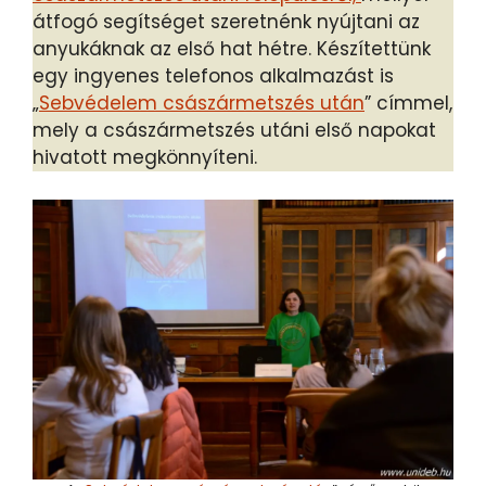
átfogó segítséget szeretnénk nyújtani az
anyukáknak az első hat hétre. Készítettünk
egy ingyenes telefonos alkalmazást is
„
Sebvédelem császármetszés után
” címmel,
mely a császármetszés utáni első napokat
hivatott megkönnyíteni.