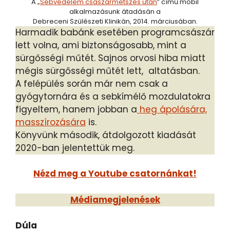
A „
Sebvédelem császármetszés után
” című mobil
alkalmazásunk átadásán a
Debreceni Szülészeti Klinikán, 2014. márciusában.
Harmadik babánk esetében programcsászár
lett volna, ami biztonságosabb, mint a
sürgősségi műtét. Sajnos orvosi hiba miatt
mégis sürgősségi műtét lett, altatásban.
A felépülés során már nem csak a
gyógytornára és a sebkímélő mozdulatokra
figyeltem, hanem jobban a
heg ápolására,
masszírozására
is.
Könyvünk második, átdolgozott kiadását
2020-ban jelentettük meg.
Nézd meg a Youtube csatornánkat!
Médiamegjelenések
Dúla