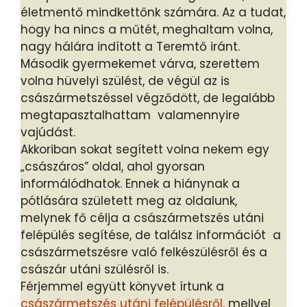
életmentő mindkettőnk számára. Az a tudat,
hogy ha nincs a műtét, meghaltam volna,
nagy hálára indított a Teremtő iránt.
Második gyermekemet várva, szerettem
volna hüvelyi szülést, de végül az is
császármetszéssel végződött, de legalább
megtapasztalhattam valamennyire
vajúdást.
Akkoriban sokat segített volna nekem egy
„császáros” oldal, ahol gyorsan
informálódhatok. Ennek a hiánynak a
pótlására született meg az oldalunk,
melynek fő célja a császármetszés utáni
felépülés segítése, de találsz információt a
császármetszésre való felkészülésről és a
császár utáni szülésről is.
Férjemmel együtt könyvet írtunk a
császármetszés utáni felépülésről,
mellyel