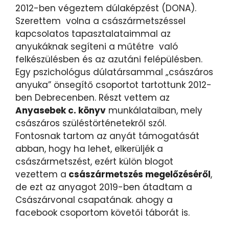
2012-ben végeztem dúlaképzést (DONA).
Szerettem volna a császármetszéssel
kapcsolatos tapasztalataimmal az
anyukáknak segíteni a műtétre való
felkészülésben és az azutáni felépülésben.
Egy pszichológus dúlatársammal „császáros
anyuka” önsegítő csoportot tartottunk 2012-
ben Debrecenben. Részt vettem az
Anyasebek c. könyv
munkálataiban, mely
császáros szüléstörténetekről szól.
Fontosnak tartom az anyát támogatását
abban, hogy ha lehet, elkerüljék a
császármetszést, ezért külön blogot
vezettem a
császármetszés megelőzéséről
,
de ezt az anyagot 2019-ben átadtam a
Császárvonal csapatának. ahogy a
facebook csoportom követői táborát is.