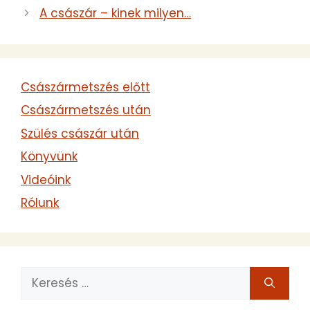
várandósságuk alatt
A császár – kinek milyen…
nagyon a háborítatlan
szülésre készültek vagy
éppen nem…
Császármetszés előtt
Császármetszés után
Szülés császár után
Könyvünk
Videóink
Rólunk
Keresés: