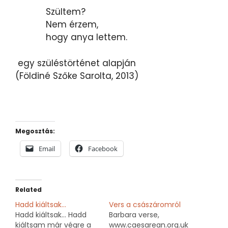
Szültem?
Nem érzem,
hogy anya lettem.
egy szüléstörténet alapján
(Földiné Szőke Sarolta, 2013)
Megosztás:
Email
Facebook
Related
Hadd kiáltsak…
Vers a császáromról
Hadd kiáltsak... Hadd
Barbara verse,
kiáltsam már végre a
www.caesarean.org.uk