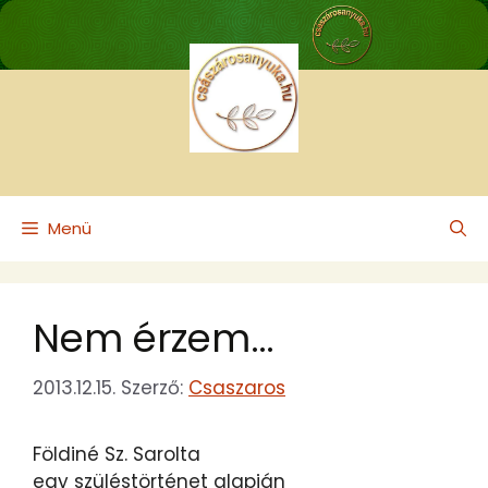
Kilépés
a
tartalomba
Menü
Nem érzem…
2013.12.15.
Szerző:
Csaszaros
Földiné Sz. Sarolta
egy szüléstörténet alapján