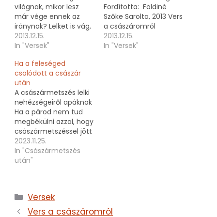
világnak, mikor lesz
Fordította: Földiné
már vége ennek az
Szőke Sarolta, 2013 Vers
iránynak? Lelket is vág,
a császáromról
ki testbe metsz,
2013.12.15.
Császár lett akaratom
2013.12.15.
sértetlen már sose
In "Versek"
ellen. Én babát
In "Versek"
lehetsz. A körülmény
akartam. Teljesen
Ha a feleséged
elsöpört, éreztem a
nedvesen, piszkosan
csalódott a császár
közönyt vagy csak a
odapottyantják a
után
rutin gondolat,
csupasz hasamra
A császármetszés lelki
papucsom az ágy
vigaszként az első
nehézségeiről apáknak
alatt. Féltek, a testem
pillanatra Sután
Ha a párod nem tud
nem elég, gyorsítás és
megcsapja kezem,
megbékülni azzal, hogy
repesztés, A
megszagolhatja a
császármetszéssel jött
szülészorvos…
mellem. Császárom
világra a babátok, ezzel
2023.11.25.
volt fertőtlenítve
nincs egyedül. Sok
In "Császármetszés
minden, sípoló gépek
anyukának nehéz
után"
személytelen zöld
szülésnek nevezni,
maszkok benéznek a
hogy műtéti úton
belsőmbe és látnak
emelték ki belőle a
engem…
Kategória
Versek
babát. A nőknek akkor
a legnehezebb, ha
Vers a császáromról