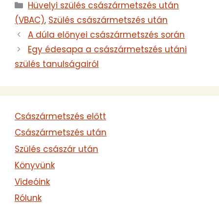
Kategória
Hüvelyi szülés császármetszés után
készült a szülésre.
Hogyan segített
(VBAC)
,
Szülés császármetszés után
nekem a dúla? Két
A dúla előnyei császármetszés során
császármetszés után
hüvelyi szülés (Lehel
Egy édesapa a császármetszés utáni
születése) Hurrá,
szülés tanulságairól
szülünk VBAC, azaz
császármetszés utáni
hüvelyi szülés Évi
története
Császármetszés előtt
Császármetszés után
Szülés császár után
Könyvünk
Videóink
Rólunk