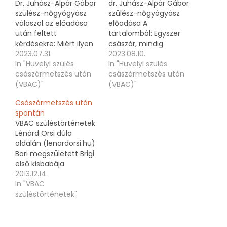
Dr. Juhász-Alpár Gábor
dr. Juhász-Alpár Gábor
szülész-nőgyógyász
szülész-nőgyógyász
válaszol az előadása
előadása A
után feltett
tartalomból: Egyszer
kérdésekre: Miért ilyen
császár, mindig
magas
2023.07.31.
császár? A
2023.08.10.
Magyarországon a
In "Hüvelyi szülés
császármetszés és a
In "Hüvelyi szülés
császármetszés
császármetszés után
VBAC aránya VBAC
császármetszés után
statisztika? Ha
(VBAC)"
sikerességét
(VBAC)"
császármetszés után
befolyásoló tényezők
Császármetszés után
kisbabát szeretnénk,
(Bővebben az
spontán
milyenek az esélyek, ha
elhízásról) Ismétlődő
VBAC szüléstörténetek
a 2. hüvelyi szülés vagy
indikáció? Miért
Lénárd Orsi dúla
császármetszés?
előnyösebb a hüvelyi
oldalán (lenardorsi.hu)
Mennyi az ideális
szülés, mint a
Bori megszületett Brigi
időkülönbség a két
császármetszés?
első kisbabája
szülés között VBAC
császármetszéssel
2013.12.14.
esetén? VBAC esetén
született. Másodjára
In "VBAC
alkalmazható EDA és
már sokkal
szüléstörténetek"
oxitocin? (A
tudatosabban, a lelki
hegszétválásról)…
szempontokat is
figyelembe véve