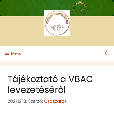
Kilépés
a
tartalomba
Menü
Tájékoztató a VBAC
levezetéséről
2021.12.13.
Szerző:
Csaszaros