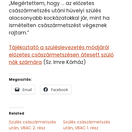
„Megértettem, hogy … az előzetes
császármetszés utáni hüvelyi szülés
alacsonyabb kockázatokkal jár, mint ha
ismételten császármetszést végeznek
rajtam.”
Tájékoztató a szüléslevezetés módjáról
előzetes császármetszésen átesett szülő
nők számára
(Sz. Imre Kórház)
Megosztás:
Email
Facebook
Related
Szülés császármetszés
Szülés császármetszés
után, VBAC 2. rész
után, VBAC 1. rész