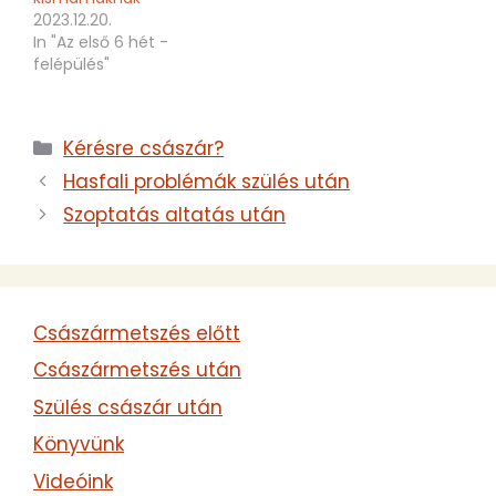
aggasztó, Isten tudja
2023.12.20.
mióta nem aludtál…
In "Az első 6 hét -
felépülés"
Kategória
Kérésre császár?
Hasfali problémák szülés után
Szoptatás altatás után
Császármetszés előtt
Császármetszés után
Szülés császár után
Könyvünk
Videóink