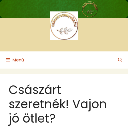
Kilépés
a
tartalomba
Menü
Császárt
szeretnék! Vajon
jó ötlet?