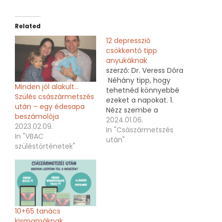
Related
12 depresszió
csökkentő tipp
anyukáknak
szerző: Dr. Veress Dóra
Néhány tipp, hogy
Minden jól alakult…
tehetnéd könnyebbé
Szülés császármetszés
ezeket a napokat. 1.
után – egy édesapa
Nézz szembe a
beszámolója
helyzeteddel! Ülj le egy
2024.01.06.
2023.02.09.
pár percre és nézz
In "Császármetszés
In "VBAC
szembe a tényekkel:
után"
szüléstörténetek"
Életed végérvényesen
megváltozott! Eddigi
életed már a múlt,
baráti kapcsolataid
háttérbe szorultak,
házasságod
romantikája elillant,
10+65 tanács
szexuális életed
kismamáknak