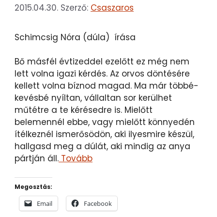
2015.04.30.
Szerző:
Csaszaros
Schimcsig Nóra (dúla) írása
Bő másfél évtizeddel ezelőtt ez még nem
lett volna igazi kérdés. Az orvos döntésére
kellett volna bíznod magad. Ma már többé-
kevésbé nyíltan, vállaltan sor kerülhet
műtétre a te kérésedre is. Mielőtt
belemennél ebbe, vagy mielőtt könnyedén
ítélkeznél ismerősödön, aki ilyesmire készül,
hallgasd meg a dúlát, aki mindig az anya
pártján áll.
Tovább
Megosztás:
Email
Facebook