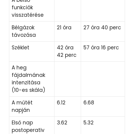
A belső
funkciók
visszatérése
Bélgázok
21 óra
27 óra 40 perc
távozása
Széklet
42 óra
57 óra 16 perc
42 perc
A heg
fájdalmának
intenzitása
(10-es skála)
A műtét
6.12
6.68
napján
Első nap
3.62
5.32
postoperativ