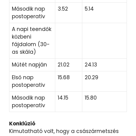
Második nap
3.52
5.14
postoperativ
A napi teendők
közbeni
fájdalom (30-
as skála)
Műtét napján
21.02
24.13
Első nap
15.68
20.29
postoperativ
Második nap
14.15
15.80
postoperativ
Konklúzió
Kimutatható volt, hogy a császármetszés