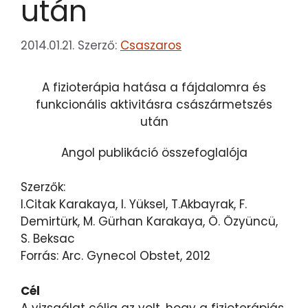
után
2014.01.21.
Szerző:
Csaszaros
A fizioterápia hatása a fájdalomra és
funkcionális aktivitásra császármetszés
után
Angol publikáció összefoglalója
Szerzők:
I.Citak Karakaya, I. Yüksel, T.Akbayrak, F.
Demirtürk, M. Gürhan Karakaya, Ö. Özyüncü,
S. Beksac
Forrás: Arc. Gynecol Obstet, 2012
Cél
A vizsgálat célja az volt, hogy a fizioterápiás