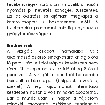
tevékenységek során, amik növelik a hasűri
nyomást pl. nevetés, köhögés, tüsszentés.
Ezt az oktatást és ajánlást megkapta a
kontrollcsoport is hazamenetel előtt. A
fizioterápiás programot mindig ugyanaz a
gyógytornász végezte.
Eredmények
A vizsgált csoport hamarabb vált
alkalmassá az őrző elhagyására: átlag 6 óra
18 perc után. A fizioterápiás kezelésben nem
részesült csoportnál ez az idő átlag 8 óra 1
perc volt. A vizsgált csoportnál hamarabb
beindult a bélmozgás (bélgázok távozása,
széklet). A heg fájdalmának intenzitása
kezdetben hasonló volt mindkét csoportnál.
Bár a műtét utáni 2. napon a fájdalom
mindkét csoportnál csökkenő tendenciát