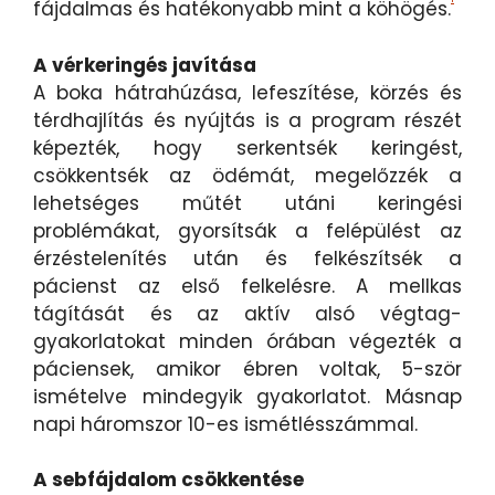
fájdalmas és hatékonyabb mint a köhögés.
A vérkeringés javítása
A boka hátrahúzása, lefeszítése, körzés és
térdhajlítás és nyújtás is a program részét
képezték, hogy serkentsék keringést,
csökkentsék az ödémát, megelőzzék a
lehetséges műtét utáni keringési
problémákat, gyorsítsák a felépülést az
érzéstelenítés után és felkészítsék a
pácienst az első felkelésre. A mellkas
tágítását és az aktív alsó végtag-
gyakorlatokat minden órában végezték a
páciensek, amikor ébren voltak, 5-ször
ismételve mindegyik gyakorlatot. Másnap
napi háromszor 10-es ismétlésszámmal.
A sebfájdalom csökkentése