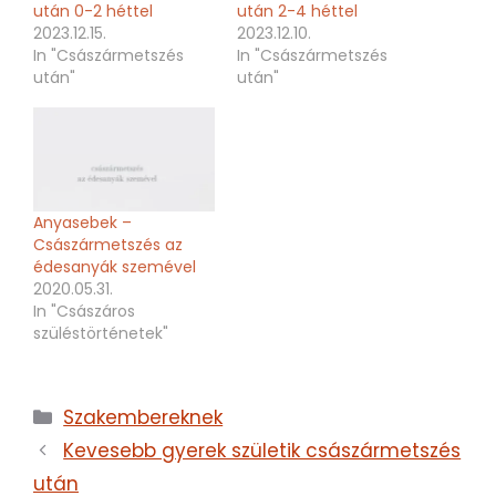
után 0-2 héttel
után 2-4 héttel
2023.12.15.
2023.12.10.
In "Császármetszés
In "Császármetszés
után"
után"
Anyasebek –
Császármetszés az
édesanyák szemével
2020.05.31.
In "Császáros
szüléstörténetek"
Kategória
Szakembereknek
Kevesebb gyerek születik császármetszés
után