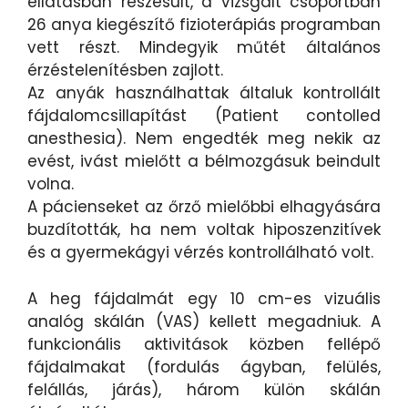
ellátásban részesült, a vizsgált csoportban
26 anya kiegészítő fizioterápiás programban
vett részt. Mindegyik műtét általános
érzéstelenítésben zajlott.
Az anyák használhattak általuk kontrollált
fájdalomcsillapítást (Patient contolled
anesthesia). Nem engedték meg nekik az
evést, ivást mielőtt a bélmozgásuk beindult
volna.
A pácienseket az őrző mielőbbi elhagyására
buzdították, ha nem voltak hiposzenzitívek
és a gyermekágyi vérzés kontrollálható volt.
A heg fájdalmát egy 10 cm-es vizuális
analóg skálán (VAS) kellett megadniuk. A
funkcionális aktivitások közben fellépő
fájdalmakat (fordulás ágyban, felülés,
felállás, járás), három külön skálán