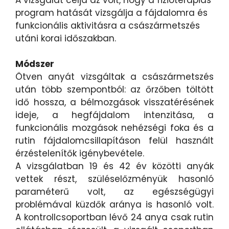
program hatását vizsgálja a fájdalomra és
funkcionális aktivitásra a császármetszés
utáni korai időszakban.
Módszer
Ötven anyát vizsgáltak a császármetszés
után több szempontból: az őrzőben töltött
idő hossza, a bélmozgások visszatérésének
ideje, a hegfájdalom intenzitása, a
funkcionális mozgások nehézségi foka és a
rutin fájdalomcsillapításon felül használt
érzéstelenítők igénybevétele.
A vizsgálatban 19 és 42 év közötti anyák
vettek részt, szüléselőzményük hasonló
paraméterű volt, az egészségügyi
problémával küzdők aránya is hasonló volt.
A kontrollcsoportban lévő 24 anya csak rutin