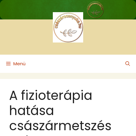
Kilépés
a
tartalomba
Menü
A fizioterápia
hatása
császármetszés