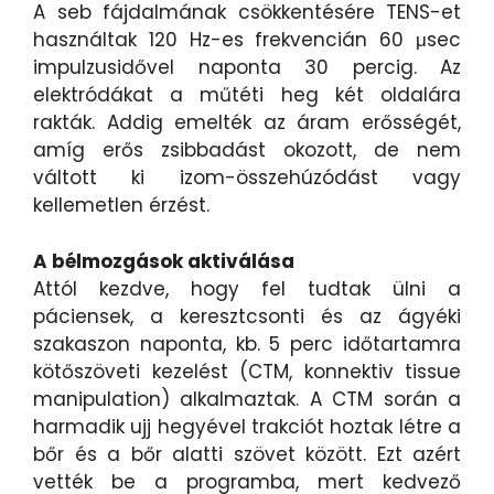
A seb fájdalmának csökkentésére TENS-et
használtak 120 Hz-es frekvencián 60 μsec
impulzusidővel naponta 30 percig. Az
elektródákat a műtéti heg két oldalára
rakták. Addig emelték az áram erősségét,
amíg erős zsibbadást okozott, de nem
váltott ki izom-összehúzódást vagy
kellemetlen érzést.
A bélmozgások aktiválása
Attól kezdve, hogy fel tudtak ülni a
páciensek, a keresztcsonti és az ágyéki
szakaszon naponta, kb. 5 perc időtartamra
kötőszöveti kezelést (CTM, konnektiv tissue
manipulation) alkalmaztak. A CTM során a
harmadik ujj hegyével trakciót hoztak létre a
bőr és a bőr alatti szövet között. Ezt azért
vették be a programba, mert kedvező