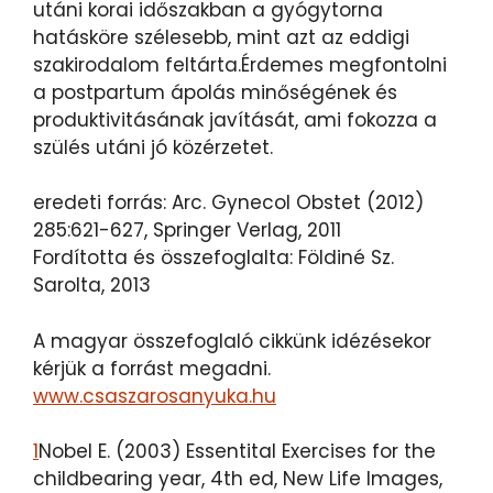
utáni korai időszakban a gyógytorna
hatásköre szélesebb, mint azt az eddigi
szakirodalom feltárta.Érdemes megfontolni
a postpartum ápolás minőségének és
produktivitásának javítását, ami fokozza a
szülés utáni jó közérzetet.
eredeti forrás: Arc. Gynecol Obstet (2012)
285:621-627, Springer Verlag, 2011
Fordította és összefoglalta: Földiné Sz.
Sarolta, 2013
A magyar összefoglaló cikkünk idézésekor
kérjük a forrást megadni.
www.csaszarosanyuka.hu
1
Nobel E. (2003) Essentital Exercises for the
childbearing year, 4th ed, New Life Images,