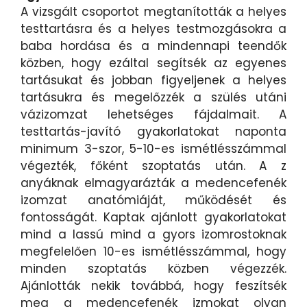
A vizsgált csoportot megtanították a helyes
testtartásra és a helyes testmozgásokra a
baba hordása és a mindennapi teendők
közben, hogy ezáltal segítsék az egyenes
tartásukat és jobban figyeljenek a helyes
tartásukra és megelőzzék a szülés utáni
vázizomzat lehetséges fájdalmait. A
testtartás-javító gyakorlatokat naponta
minimum 3-szor, 5-10-es ismétlésszámmal
végezték, főként szoptatás után. A z
anyáknak elmagyarázták a medencefenék
izomzat anatómiáját, működését és
fontosságát. Kaptak ajánlott gyakorlatokat
mind a lassú mind a gyors izomrostoknak
megfelelően 10-es ismétlésszámmal, hogy
minden szoptatás közben végezzék.
Ajánlották nekik továbbá, hogy feszítsék
meg a medencefenék izmokat olyan